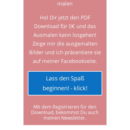
Hol Dir jetzt den PDF
Download für 0€ und das
Ausmalen kann losgehen!
Zeige mir die ausgemalten
Bilder und ich präsentiere sie
auf meiner Facebookseite.
Lass den Spaß
beginnen! - klick!
Mit dem Registrieren für den
Download, bekommst Du auch
meinen Newsletter.