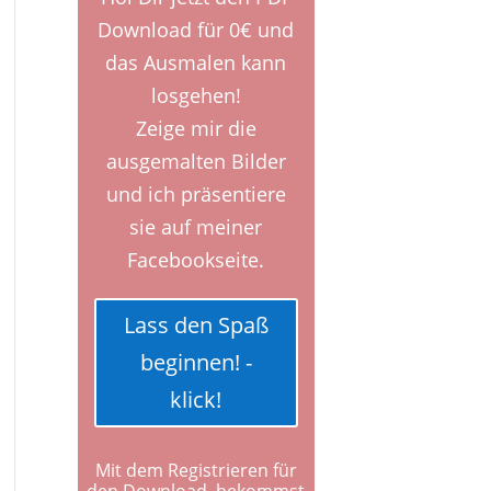
Download für 0€ und
das Ausmalen kann
losgehen!
Zeige mir die
ausgemalten Bilder
und ich präsentiere
sie auf meiner
Facebookseite.
Lass den Spaß
beginnen! -
klick!
Mit dem Registrieren für
den Download, bekommst