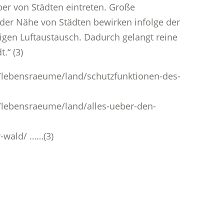
ber von Städten eintreten. Große
er Nähe von Städten bewirken infolge der
gen Luftaustausch. Dadurch gelangt reine
.“ (3)
on/lebensraeume/land/schutzfunktionen-des-
n/lebensraeume/land/alles-ueber-den-
-wald/ ……(3)