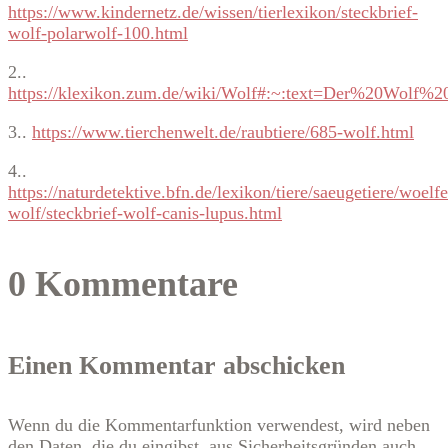
https://www.kindernetz.de/wissen/tierlexikon/steckbrief-
wolf-polarwolf-100.html
2..
https://klexikon.zum.de/wiki/Wolf#:~:text=Der%20Wol
3..
https://www.tierchenwelt.de/raubtiere/685-wolf.html
4..
https://naturdetektive.bfn.de/lexikon/tiere/saeugetiere/woelfe
wolf/steckbrief-wolf-canis-lupus.html
0 Kommentare
Einen Kommentar abschicken
Wenn du die Kommentarfunktion verwendest, wird neben
den Daten, die du eingibst, aus Sicherheitsgründen auch