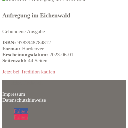
Aufregung im Eichenwald
Gebundene Ausgabe
ISBN:
9783948784812
Format:
Hardcover
Erscheinungsdatum:
2023-06-01
Seitenzahl:
44 Seiten
Jetzt bei Tredition kaufen
© Sabine Kodatsch
Impressum
Datenschutzhinweise
Folgen
Folgen