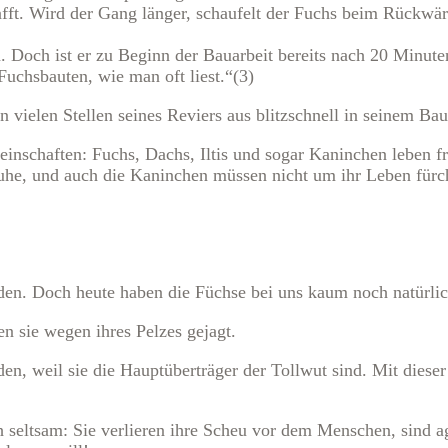
afft. Wird der Gang länger, schaufelt der Fuchs beim Rückwär
n. Doch ist er zu Beginn der Bauarbeit bereits nach 20 Minut
uchsbauten, wie man oft liest.“(3)
vielen Stellen seines Reviers aus blitzschnell in seinem Ba
nschaften: Fuchs, Dachs, Iltis und sogar Kaninchen leben fr
Ruhe, und auch die Kaninchen müssen nicht um ihr Leben fürcht
en. Doch heute haben die Füchse bei uns kaum noch natürlic
 sie wegen ihres Pelzes gejagt.
den, weil sie die Hauptüberträger der Tollwut sind. Mit diese
ch seltsam: Sie verlieren ihre Scheu vor dem Menschen, sind 