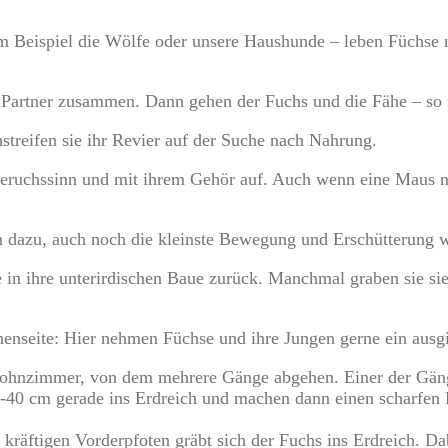
 Beispiel die Wölfe oder unsere Haushunde – leben Füchse nic
em Partner zusammen. Dann gehen der Fuchs und die Fähe – so
treifen sie ihr Revier auf der Suche nach Nahrung.
Geruchssinn und mit ihrem Gehör auf. Auch wenn eine Maus no
en dazu, auch noch die kleinste Bewegung und Erschütterung
in ihre unterirdischen Baue zurück. Manchmal graben sie sie 
enseite: Hier nehmen Füchse und ihre Jungen gerne ein ausg
ohnzimmer, von dem mehrere Gänge abgehen. Einer der Gänge
-40 cm gerade ins Erdreich und machen dann einen scharfen B
kräftigen Vorderpfoten gräbt sich der Fuchs ins Erdreich. Da