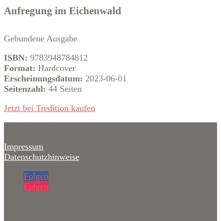
Aufregung im Eichenwald
Gebundene Ausgabe
ISBN:
9783948784812
Format:
Hardcover
Erscheinungsdatum:
2023-06-01
Seitenzahl:
44 Seiten
Jetzt bei Tredition kaufen
© Sabine Kodatsch
Impressum
Datenschutzhinweise
Folgen
Folgen