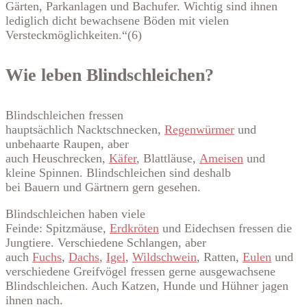
Gärten, Parkanlagen und Bachufer. Wichtig sind ihnen
lediglich dicht bewachsene Böden mit vielen
Versteckmöglichkeiten.“(6)
Wie leben Blindschleichen?
Blindschleichen fressen
hauptsächlich Nacktschnecken,
Regenwürmer
und
unbehaarte Raupen, aber
auch Heuschrecken,
Käfer
, Blattläuse,
Ameisen
und
kleine Spinnen. Blindschleichen sind deshalb
bei Bauern und Gärtnern gern gesehen.
Blindschleichen haben viele
Feinde: Spitzmäuse,
Erdkröten
und Eidechsen fressen die
Jungtiere. Verschiedene Schlangen, aber
auch
Fuchs
,
Dachs
,
Igel
,
Wildschwein
, Ratten,
Eulen
und
verschiedene Greifvögel fressen gerne ausgewachsene
Blindschleichen. Auch Katzen, Hunde und Hühner jagen
ihnen nach.