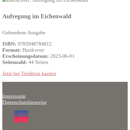
Aufregung im Eichenwald
Gebundene Ausgabe
ISBN:
9783948784812
Format:
Hardcover
Erscheinungsdatum:
2023-06-01
Seitenzahl:
44 Seiten
Jetzt bei Tredition kaufen
© Sabine Kodatsch
Impressum
Datenschutzhinweise
Folgen
Folgen