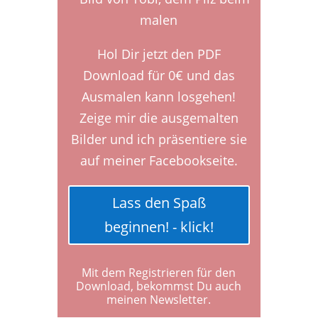
Hol Dir jetzt den PDF
Download für 0€ und das
Ausmalen kann losgehen!
Zeige mir die ausgemalten
Bilder und ich präsentiere sie
auf meiner Facebookseite.
Lass den Spaß
beginnen! - klick!
Mit dem Registrieren für den
Download, bekommst Du auch
meinen Newsletter.