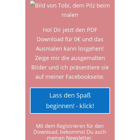
Hol Dir jetzt den PDF
Download für 0€ und das
Ausmalen kann losgehen!
Zeige mir die ausgemalten
Bilder und ich präsentiere sie
auf meiner Facebookseite.
Lass den Spaß
beginnen! - klick!
Mit dem Registrieren für den
Download, bekommst Du auch
meinen Newsletter.