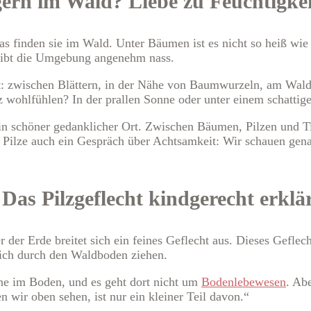
ern im Wald? Liebe zu Feuchtigke
das finden sie im Wald. Unter Bäumen ist es nicht so heiß wi
leibt die Umgebung angenehm nass.
ist: zwischen Blättern, in der Nähe von Baumwurzeln, am Wal
z wohlfühlen? In der prallen Sonne oder unter einem schatti
in schöner gedanklicher Ort. Zwischen Bäumen, Pilzen und Ti
Pilze auch ein Gespräch über Achtsamkeit: Wir schauen genau 
Das Pilzgeflecht kindgerecht erklä
 der Erde breitet sich ein feines Geflecht aus. Dieses Gefle
sich durch den Waldboden ziehen.
ne im Boden, und es geht dort nicht um
Bodenlebewesen
. Ab
n wir oben sehen, ist nur ein kleiner Teil davon.“