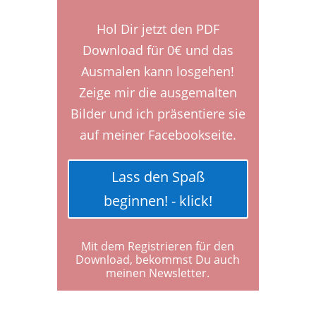
Hol Dir jetzt den PDF
Download für 0€ und das
Ausmalen kann losgehen!
Zeige mir die ausgemalten
Bilder und ich präsentiere sie
auf meiner Facebookseite.
Lass den Spaß
beginnen! - klick!
Mit dem Registrieren für den
Download, bekommst Du auch
meinen Newsletter.