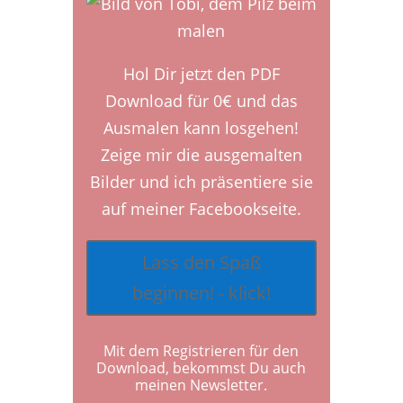
Hol Dir jetzt den PDF
Download für 0€ und das
Ausmalen kann losgehen!
Zeige mir die ausgemalten
Bilder und ich präsentiere sie
auf meiner Facebookseite.
Lass den Spaß
beginnen! - klick!
Mit dem Registrieren für den
Download, bekommst Du auch
meinen Newsletter.