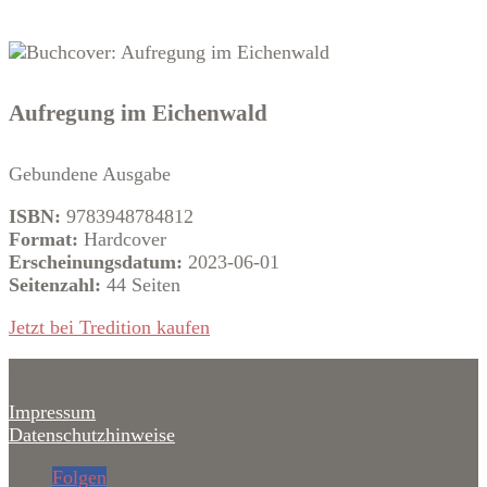
Aufregung im Eichenwald
Gebundene Ausgabe
ISBN:
9783948784812
Format:
Hardcover
Erscheinungsdatum:
2023-06-01
Seitenzahl:
44 Seiten
Jetzt bei Tredition kaufen
© Sabine Kodatsch
Impressum
Datenschutzhinweise
Folgen