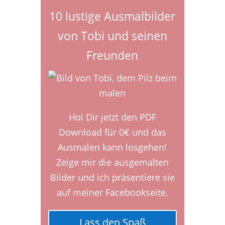
10 lustige Ausmalbilder
von Tobi und seinen
Freunden
Hol Dir jetzt den PDF
Download für 0€ und das
Ausmalen kann losgehen!
Zeige mir die ausgemalten
Bilder und ich präsentiere sie
auf meiner Facebookseite.
Lass den Spaß