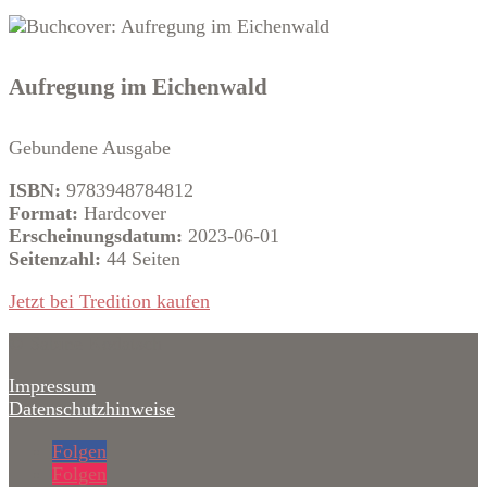
Aufregung im Eichenwald
Gebundene Ausgabe
ISBN:
9783948784812
Format:
Hardcover
Erscheinungsdatum:
2023-06-01
Seitenzahl:
44 Seiten
Jetzt bei Tredition kaufen
© Sabine Kodatsch
Impressum
Datenschutzhinweise
Folgen
Folgen