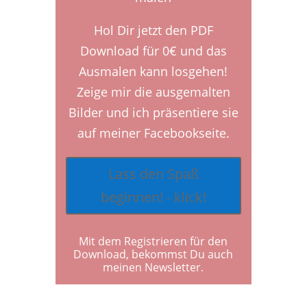
Hol Dir jetzt den PDF
Download für 0€ und das
Ausmalen kann losgehen!
Zeige mir die ausgemalten
Bilder und ich präsentiere sie
auf meiner Facebookseite.
Lass den Spaß
beginnen! - klick!
Mit dem Registrieren für den
Download, bekommst Du auch
meinen Newsletter.