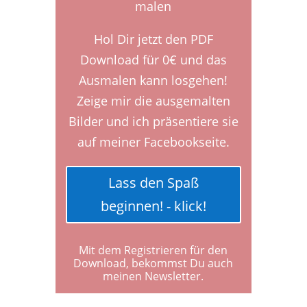
Hol Dir jetzt den PDF
Download für 0€ und das
Ausmalen kann losgehen!
Zeige mir die ausgemalten
Bilder und ich präsentiere sie
auf meiner Facebookseite.
Lass den Spaß
beginnen! - klick!
Mit dem Registrieren für den
Download, bekommst Du auch
meinen Newsletter.